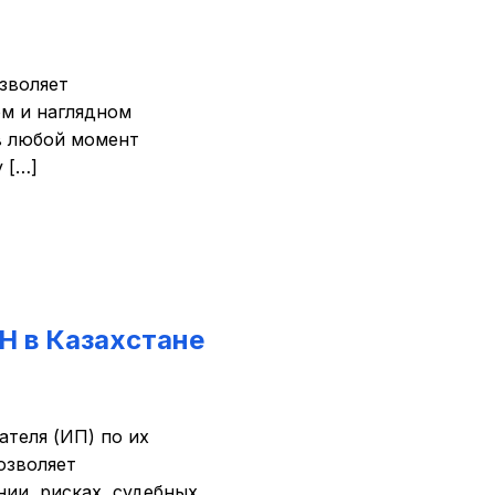
зволяет
ом и наглядном
в любой момент
 […]
Н в Казахстане
теля (ИП) по их
озволяет
нии, рисках, судебных