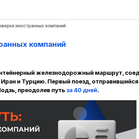
оверка иностранных компаний
транных компаний
контейнерный железнодорожный маршрут, сое
 Иран и Турцию. Первый поезд, отправившийся
Лодзь, преодолев путь
за 40 дней
.