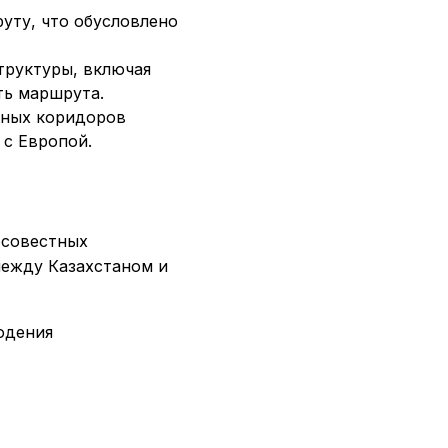
уту, что обусловлено
труктуры, включая
ть маршрута.
ртных коридоров
 с Европой.
осовестных
между Казахстаном и
юдения