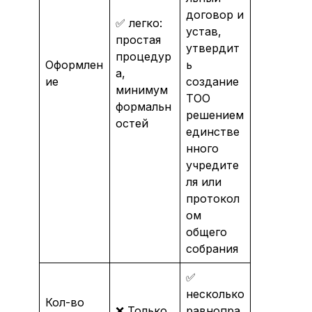
договор и
✅ легко:
устав,
простая
утвердит
процедур
Оформлен
ь
а,
ие
создание
минимум
ТОО
формальн
решением
остей
единстве
нного
учредите
ля или
протокол
ом
общего
собрания
✅
несколько
Кол-во
❌ Только
равнопра