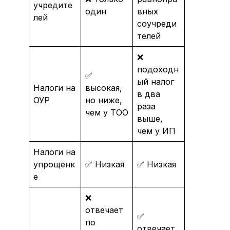
учредите
один
вных
лей
соучреди
телей
❌
подоходн
✅
ый налог
Налоги на
высокая,
в два
ОУР
но ниже,
раза
чем у ТОО
выше,
чем у ИП
Налоги на
упрощенк
✅ Низкая
✅ Низкая
е
❌
отвечает
✅
по
отвечает