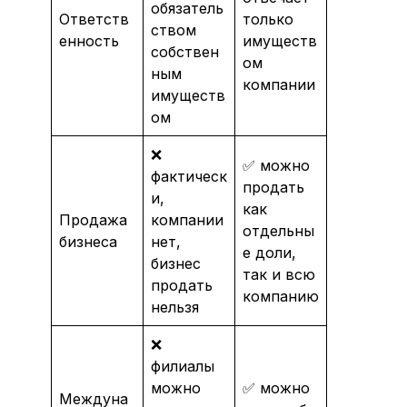
обязатель
Ответств
только
ством
енность
имуществ
собствен
ом
ным
компании
имуществ
ом
❌
✅ можно
фактическ
продать
и,
как
Продажа
компании
отдельны
бизнеса
нет,
е доли,
бизнес
так и всю
продать
компанию
нельзя
❌
филиалы
можно
✅ можно
Междуна