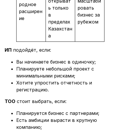
открыват
масштаби
родное
ь только
ровать
расширен
в
бизнес за
ие
пределах
рубежом
Казахстан
а
ИП
подойдёт, если:
Вы начинаете бизнес в одиночку;
Планируете небольшой проект с
минимальными рисками;
Хотите упростить отчетность и
регистрацию.
ТОО
стоит выбрать, если:
Планируется бизнес с партнерами;
Есть амбиции вырасти в крупную
компанию;